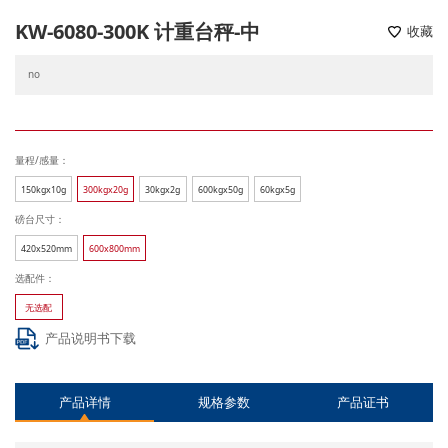
KW-6080-300K 计重台秤-中
收藏
no
量程/感量：
150kgx10g
300kgx20g
30kgx2g
600kgx50g
60kgx5g
磅台尺寸：
420x520mm
600x800mm
选配件：
无选配
产品说明书下载
产品详情
规格参数
产品证书