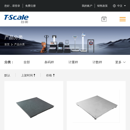
您好，请登录
免费注册
我的账户
销售政策
中文
产品分类
首页
产品分类
分类：
全部
条码秤
计重秤
计数秤
更多
台秤
地磅
吊秤
叉车秤
默认
上架时间
价格
天平
医疗秤
称重仪表
防水秤
周边配件
线材