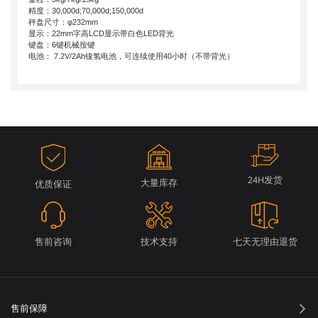
精度：30,000d;70,000d;150,000d
秤盘尺寸：φ232mm
显示：22mm字高LCD显示带白色LED背光
键盘：6键机械按键
电池： 7.2V/2Ah镍氢电池，可连续使用40小时（不带背光）
24H发货
大量库存
优质保证
售前咨询
技术支持
七天无理由退货
售前保障